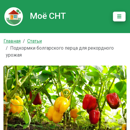
Моё СНТ
Главная
Статьи
Подкормки болгарского перца для рекордного
урожая