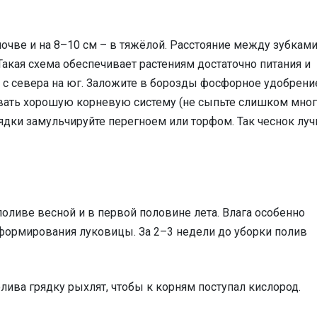
почве и на 8–10 см – в тяжёлой. Расстояние между зубками
Такая схема обеспечивает растениям достаточно питания и
 с севера на юг. Заложите в борозды фосфорное удобрени
ать хорошую корневую систему (не сыпьте слишком мног
ядки замульчируйте перегноем или торфом. Так чеснок лу
поливе весной и в первой половине лета. Влага особенно
 формирования луковицы. За 2–3 недели до уборки полив
лива грядку рыхлят, чтобы к корням поступал кислород.