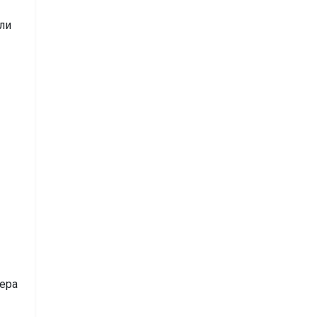
ли
пера