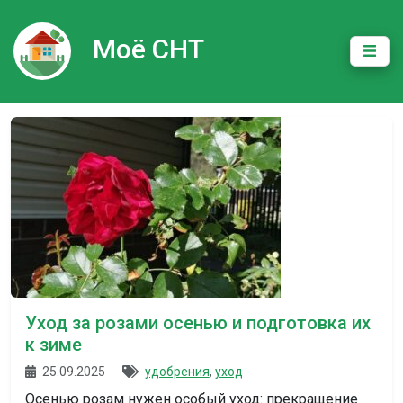
Моё СНТ
Уход за розами осенью и подготовка их
к зиме
25.09.2025
удобрения
,
уход
Осенью розам нужен особый уход: прекращение