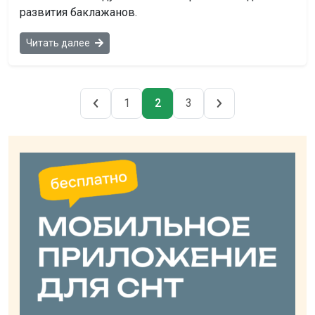
развития баклажанов.
Читать далее
Навигация
1
2
3
Страница
Страница
Страница